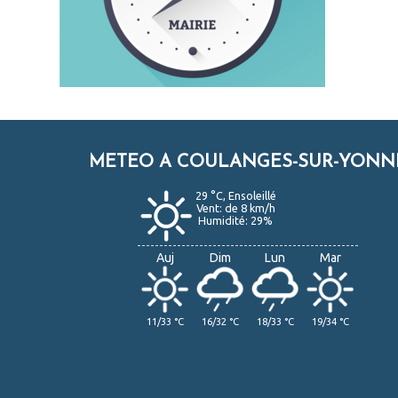
METEO A COULANGES-SUR-YONN
29 °C, Ensoleillé
Vent: de 8 km/h
Humidité: 29%
Auj
Dim
Lun
Mar
11/33 °C
16/32 °C
18/33 °C
19/34 °C