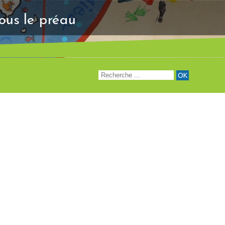
"Venez à notre renc
sous le préau