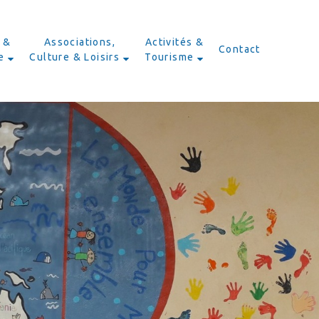
 &
Associations,
Activités &
Contact
e
Culture & Loisirs
Tourisme