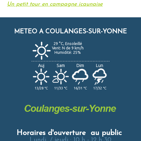
Un petit tour en campagne icaunaise
METEO A COULANGES-SUR-YONNE
29 °C, Ensoleillé
Vent: N de 9 km/h
Humidité: 25%
Auj
Sam
Dim
Lun
13/28 °C
11/33 °C
16/31 °C
17/32 °C
Horaires d'ouverture au public
Lundi / jeudi : 10 h - 12 h 30