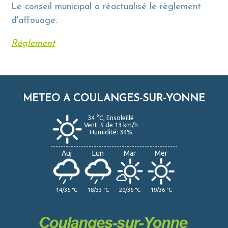
Le conseil municipal a réactualisé le règlement
d'affouage.
Réglement
METEO A COULANGES-SUR-YONNE
34 °C, Ensoleillé
Vent: S de 13 km/h
Humidité: 34%
Auj
Lun
Mar
Mer
14/35 °C
18/33 °C
20/35 °C
19/36 °C