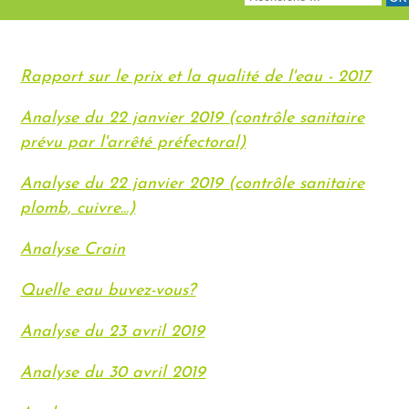
Rapport sur le prix et la qualité de l'eau - 2017
Analyse du 22 janvier 2019 (contrôle sanitaire
prévu par l'arrêté préfectoral)
Analyse du 22 janvier 2019 (contrôle sanitaire
plomb, cuivre...)
Analyse Crain
Quelle eau buvez-vous?
Analyse du 23 avril 2019
Analyse du 30 avril 2019