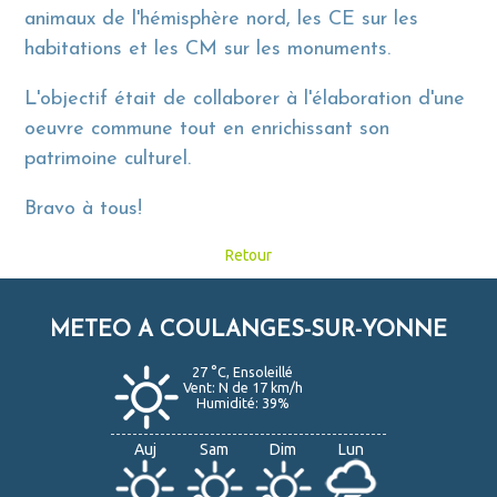
animaux de l'hémisphère nord, les CE sur les
habitations et les CM sur les monuments.
L'objectif était de collaborer à l'élaboration d'une
oeuvre commune tout en enrichissant son
patrimoine culturel.
Bravo à tous!
Retour
METEO A COULANGES-SUR-YONNE
27 °C, Ensoleillé
Vent: N de 17 km/h
Humidité: 39%
Auj
Sam
Dim
Lun