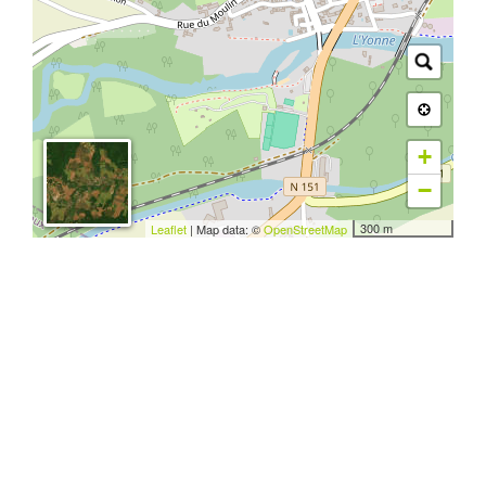
+
−
300 m
Leaflet
| Map data: ©
OpenStreetMap