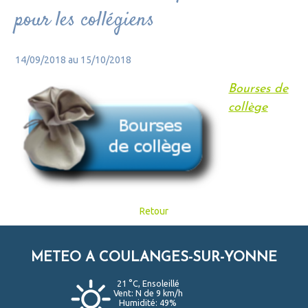
pour les collégiens
14/09/2018 au 15/10/2018
Bourses de
collège
Retour
METEO A COULANGES-SUR-YONNE
21 °C, Ensoleillé
Vent: N de 9 km/h
Humidité: 49%