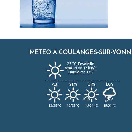
METEO A COULANGES-SUR-YONN
27 °C, Ensoleillé
Vent: N de 17 km/h
Humidité: 39%
Auj
Sam
Dim
Lun
13/28 °C
10/32 °C
15/31 °C
19/31 °C