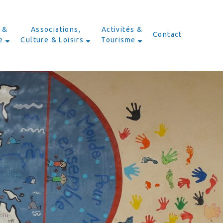
 &
Associations,
Activités &
Contact
e
Culture & Loisirs
Tourisme