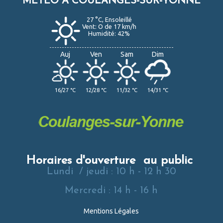
METEO A COULANGES-SUR-YONNE
27 °C, Ensoleillé
Vent: O de 17 km/h
Humidité: 42%
Auj
Ven
Sam
Dim
16/27 °C
12/28 °C
11/32 °C
14/31 °C
Horaires d'ouverture au public
Lundi / jeudi : 10 h - 12 h 30
Mercredi : 14 h - 16 h
Mentions Légales