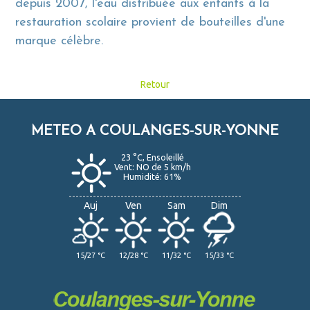
depuis 2007, l'eau distribuée aux enfants à la
restauration scolaire provient de bouteilles d'une
marque célèbre.
Retour
METEO A COULANGES-SUR-YONNE
23 °C, Ensoleillé
Vent: NO de 5 km/h
Humidité: 61%
Auj
Ven
Sam
Dim
15/27 °C
12/28 °C
11/32 °C
15/33 °C