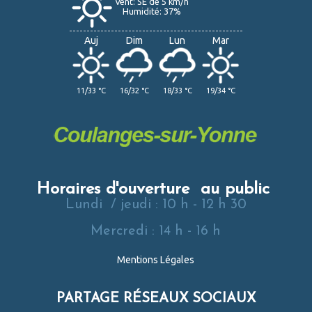
Vent: SE de 5 km/h
Humidité: 37%
Auj
Dim
Lun
Mar
11/33 °C
16/32 °C
18/33 °C
19/34 °C
Horaires d'ouverture au public
Lundi / jeudi : 10 h - 12 h 30
Mercredi : 14 h - 16 h
Mentions Légales
PARTAGE RÉSEAUX SOCIAUX