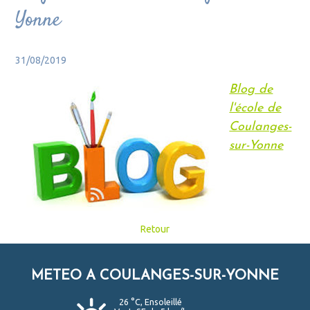
Yonne
31/08/2019
Blog de
l'école de
Coulanges-
sur-Yonne
Retour
METEO A COULANGES-SUR-YONNE
26 °C, Ensoleillé