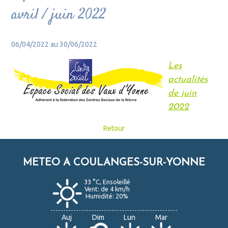
avril / juin 2022
06/04/2022 au 30/06/2022
Les
actualités
de juin
2022
Retour
METEO A COULANGES-SUR-YONNE
33 °C, Ensoleillé
Vent: de 4 km/h
Humidité: 20%
Auj
Dim
Lun
Mar