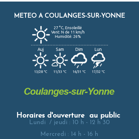
METEO A COULANGES-SUR-YONNE
27 °C, Ensoleillé
Vent: N de 11 km/h
Humidité: 26%
Auj
Sam
Dim
Lun
13/28 °C
11/33 °C
16/31 °C
17/32 °C
Horaires d'ouverture au public
Lundi / jeudi : 10 h - 12 h 30
Mercredi : 14 h - 16 h