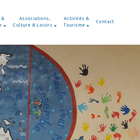
 &
Associations,
Activités &
Contact
e
Culture & Loisirs
Tourisme