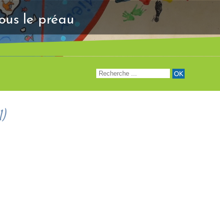
"Venez à notre renc
sous le préau
1)