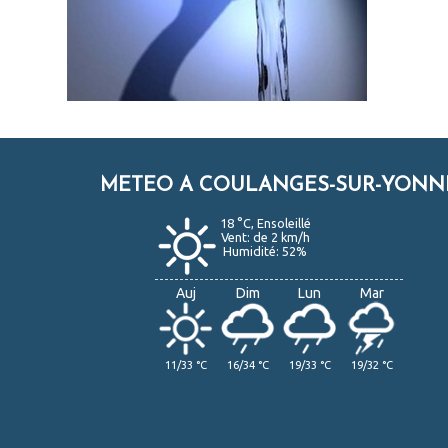
METEO A COULANGES-SUR-YONN
18 °C, Ensoleillé
Vent: de 2 km/h
Humidité: 52%
Auj
Dim
Lun
Mar
11/33 °C
16/34 °C
19/33 °C
19/32 °C