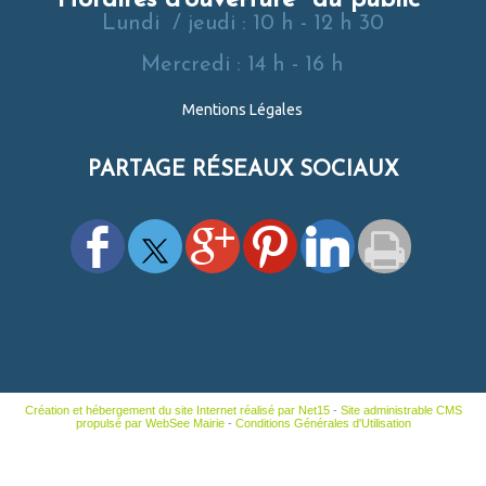
Lundi / jeudi : 10 h - 12 h 30
Mercredi : 14 h - 16 h
Mentions Légales
PARTAGE RÉSEAUX SOCIAUX
Création et hébergement du site Internet réalisé par Net15
-
Site administrable CMS
propulsé par WebSee Mairie
-
Conditions Générales d'Utilisation