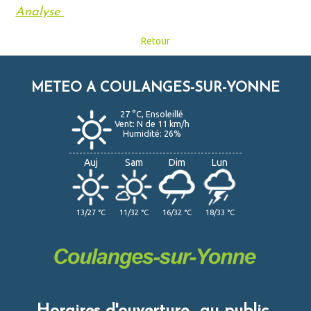
Analyse
Retour
METEO A COULANGES-SUR-YONNE
27 °C, Ensoleillé
Vent: N de 11 km/h
Humidité: 26%
Auj
Sam
Dim
Lun
13/27 °C
11/32 °C
16/32 °C
18/33 °C
Horaires d'ouverture au public