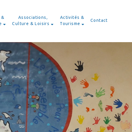
 &
Associations,
Activités &
Contact
e
Culture & Loisirs
Tourisme