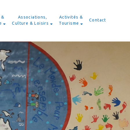
 &
Associations,
Activités &
Contact
e
Culture & Loisirs
Tourisme