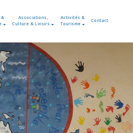
 &
Associations,
Activités &
Contact
e
Culture & Loisirs
Tourisme