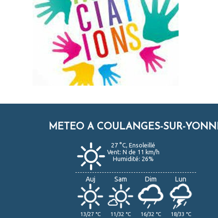
METEO A COULANGES-SUR-YONN
27 °C, Ensoleillé
Vent: N de 11 km/h
Humidité: 26%
Auj
Sam
Dim
Lun
13/27 °C
11/32 °C
16/32 °C
18/33 °C