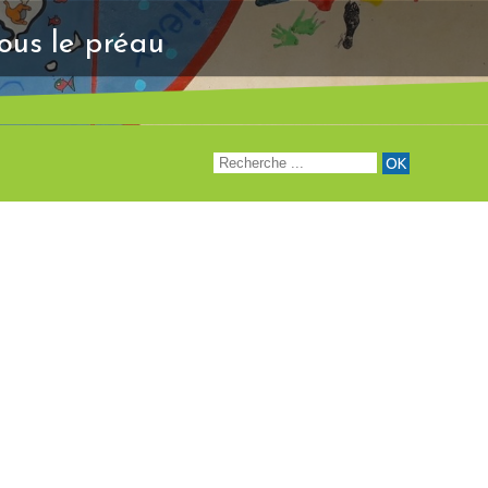
"Venez à notre renc
sous le préau