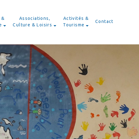
 &
Associations,
Activités &
Contact
e
Culture & Loisirs
Tourisme