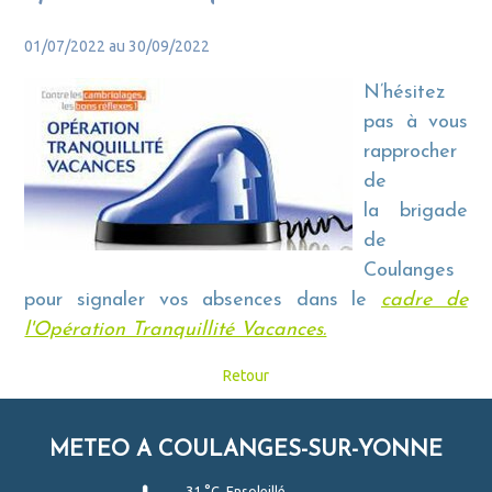
01/07/2022 au 30/09/2022
N’hésitez
pas à vous
rapprocher
de
la
brigade
de
Coulanges
pour signaler vos
absences dans le
cadre de
l'Opération Tranquillité Vacances.
Retour
METEO A COULANGES-SUR-YONNE
31 °C, Ensoleillé