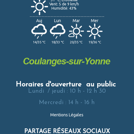
Vent: S de 9 km/h
Humidité: 43%
Auj
Lun
Mar
Mer
14/35 °C
18/33 °C
20/35 °C
19/36 °C
Horaires d'ouverture au public
Lundi / jeudi : 10 h - 12 h 30
Mercredi : 14 h - 16 h
Mentions Légales
PARTAGE RÉSEAUX SOCIAUX