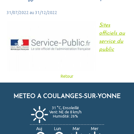
31/07/2022 au 31/12/2022
Sites
officiels au
service du
public
Retour
METEO A COULANGES-SUR-YONNE
31 °C, Ensoleillé
Vent: NE de 8 km/h
Humidité: 26%
Auj
Lun
Mar
Mer